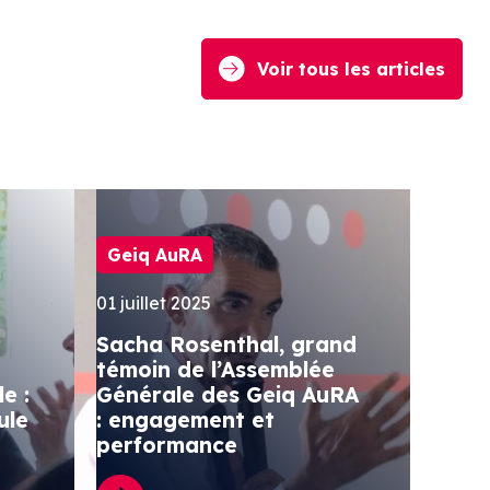
Voir tous les articles
Geiq AuRA
01 juillet 2025
Sacha Rosenthal, grand
témoin de l’Assemblée
e :
Générale des Geiq AuRA
ule
: engagement et
performance