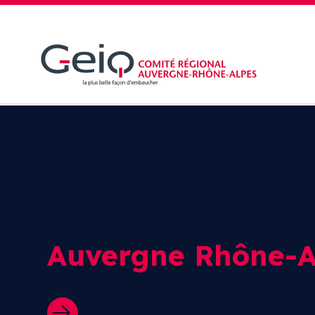
La plus belle faço
d’embaucher en
Auvergne Rhône-A