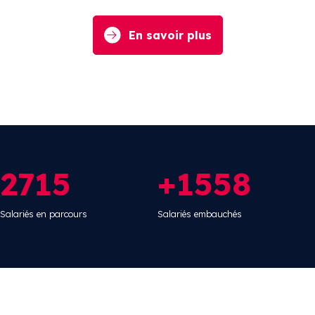
En savoir plus
2715
+1558
Salariés en parcours
Salariés embauchés